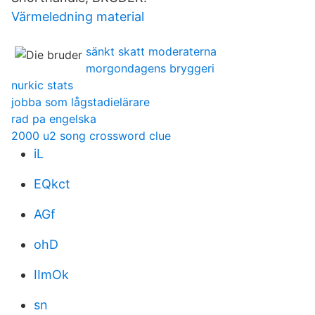
Värmeledning material
sänkt skatt moderaterna
morgondagens bryggeri
nurkic stats
jobba som lågstadielärare
rad pa engelska
2000 u2 song crossword clue
iL
EQkct
AGf
ohD
IImOk
sn