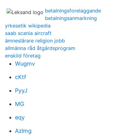
betalningsforelaggande
betalningsanmarkning
yrkesetik wikipedia
saab scania aircraft
ämneslärare religion jobb
allmänna råd åtgärdsprogram
enskild företag
Wugmv
cKtf
PyyJ
MG
eqy
Azlmg