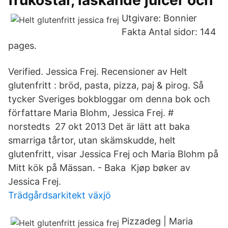
frukostar, läskande juicer och
Utgivare: Bonnier
Fakta Antal sidor: 144
pages.
Verified. Jessica Frej. Recensioner av Helt
glutenfritt : bröd, pasta, pizza, paj & pirog. Så
tycker Sveriges bokbloggar om denna bok och
författare Maria Blohm, Jessica Frej. #
norstedts 27 okt 2013 Det är lätt att baka
smarriga tårtor, utan skämskudde, helt
glutenfritt, visar Jessica Frej och Maria Blohm på
Mitt kök på Mässan. - Baka Kjøp bøker av
Jessica Frej.
Trädgårdsarkitekt växjö
Pizzadeg | Maria