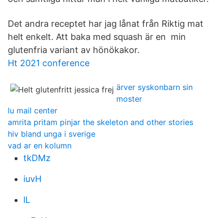
Det andra receptet har jag lånat från Riktig mat
helt enkelt. Att baka med squash är en min
glutenfria variant av hönökakor.
Ht 2021 conference
ärver syskonbarn sin
moster
lu mail center
amrita pritam pinjar the skeleton and other stories
hiv bland unga i sverige
vad ar en kolumn
tkDMz
iuvH
lL