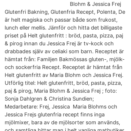
Blohm & Jessica Frej
Glutenfri Bakning, Glutenfria Recept, Polenta, De
är helt magiska och passar både som frukost,
lunch eller mellis. Jämför och hitta det billigaste
priset på Helt glutenfritt : bröd, pasta, pizza, paj
& pirog innan du Jessica Frej är tv-kock och
drabbades själv av celiaki som barn. Receptet är
hämtat från: Familjen Bakmössas gluten-, mjölk-
och sockerfria Recept. Receptet är hämtat från
Helt glutenfritt av Maria Blohm och Jessica Frej.
Utförlig titel: Helt glutenfritt, bröd, pasta, pizza,
paj & pirog, Maria Blohm & Jessica Frej ; foto:
Sonja Dahlgren & Christina Sundien;
Medarbetare: Frej, Jessica Maria Blohms och
Jessica Frejs glutenfria recept finns inga
mjölmixer, bara av de mjölsorter som används,
och samtliga hittar man i helt vanliga matbutiker.